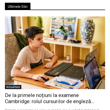
Ultimele Stiri
Actualitate
De la primele noțiuni la examene
Cambridge: rolul cursurilor de engleză...
Primele experiențe pe care un copil le are cu o limbă străină pot