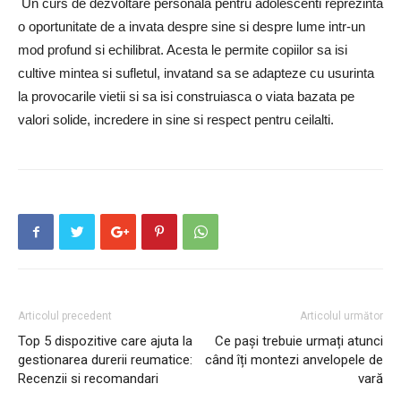
Un curs de dezvoltare personala pentru adolescenti reprezinta
o oportunitate de a invata despre sine si despre lume intr-un
mod profund si echilibrat. Acesta le permite copiilor sa isi
cultive mintea si sufletul, invatand sa se adapteze cu usurinta
la provocarile vietii si sa isi construiasca o viata bazata pe
valori solide, incredere in sine si respect pentru ceilalti.
Articolul precedent
Articolul următor
Top 5 dispozitive care ajuta la
Ce pași trebuie urmați atunci
gestionarea durerii reumatice:
când îți montezi anvelopele de
Recenzii si recomandari
vară