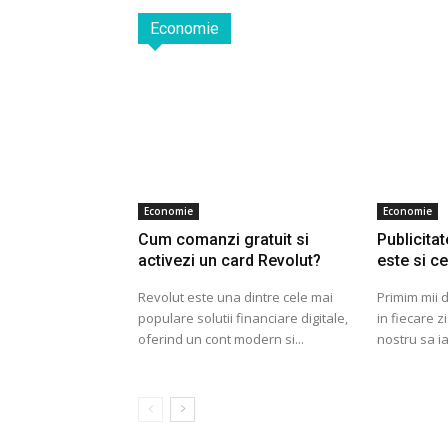
Economie
Economie
Economie
Cum comanzi gratuit si
Publicita
activezi un card Revolut?
este si c
Revolut este una dintre cele mai
Primim mii d
populare solutii financiare digitale,
in fiecare z
oferind un cont modern si...
nostru sa ia