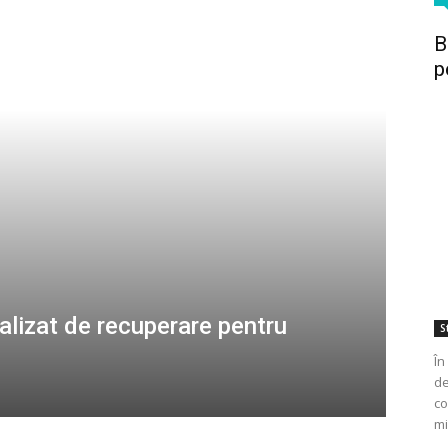
B
p
alizat de recuperare pentru
St
În
de
co
mi