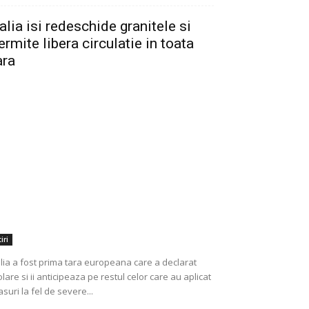
talia isi redeschide granitele si
ermite libera circulatie in toata
ara
iri
alia a fost prima tara europeana care a declarat
olare si ii anticipeaza pe restul celor care au aplicat
suri la fel de severe...