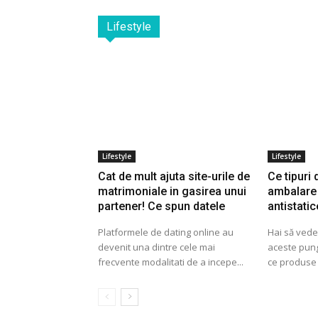
Lifestyle
Lifestyle
Lifestyle
Cat de mult ajuta site-urile de
Ce tipuri
matrimoniale in gasirea unui
ambalare 
partener! Ce spun datele
antistatic
Platformele de dating online au
Hai să ved
devenit una dintre cele mai
aceste pung
frecvente modalitati de a incepe...
ce produse 