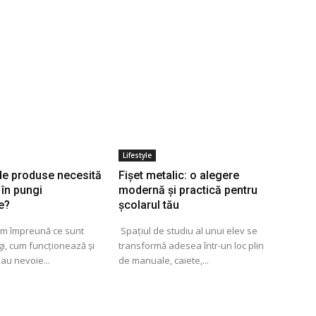
Lifestyle
 de produse necesită
Fișet metalic: o alegere
în pungi
modernă și practică pentru
e?
școlarul tău
em împreună ce sunt
Spațiul de studiu al unui elev se
i, cum funcționează și
transformă adesea într-un loc plin
au nevoie...
de manuale, caiete,...