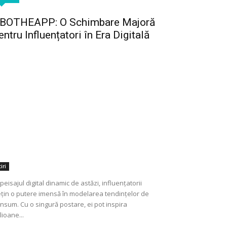
BOTHEAPP: O Schimbare Majoră
entru Influențatori în Era Digitală
iri
 peisajul digital dinamic de astăzi, influențatorii
țin o putere imensă în modelarea tendințelor de
nsum. Cu o singură postare, ei pot inspira
lioane...