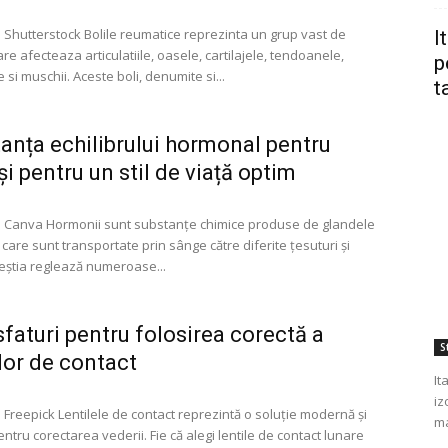
: Shutterstock Bolile reumatice reprezinta un grup vast de
I
are afecteaza articulatiile, oasele, cartilajele, tendoanele,
p
 si muschii. Aceste boli, denumite si...
t
anța echilibrului hormonal pentru
și pentru un stil de viață optim
: Canva Hormonii sunt substanțe chimice produse de glandele
care sunt transportate prin sânge către diferite țesuturi și
eștia reglează numeroase...
sfaturi pentru folosirea corectă a
St
elor de contact
It
iz
 Freepick Lentilele de contact reprezintă o soluție modernă și
ma
entru corectarea vederii. Fie că alegi lentile de contact lunare