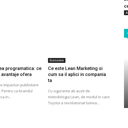
c
A
Economie
tea programatica: ce
Ce este Lean Marketing si
e avantaje ofera
cum sa il aplici in compania
ta
e impacturi publicitare
i. Pentru ca brandul
Cu siguranta ati auzit de
sa in...
metodologia Lean, de modul in care
Toyota a revolutionat lumea...