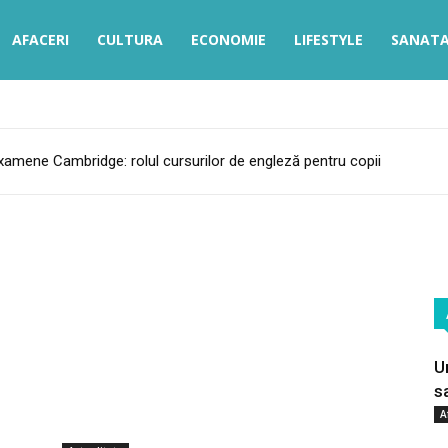
AFACERI
CULTURA
ECONOMIE
LIFESTYLE
SANAT
Stiri
de
examene Cambridge: rolul cursurilor de engleză pentru copii
bine
Economie
Featured
Lifestyle
Promo
Sanatate
Stiri
Timp liber
Mai mult
U
s
A