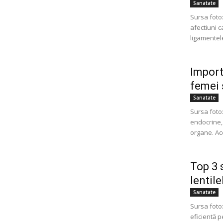
Sanatate
Sursa foto
afectiuni c
ligamentele
Import
femei 
Sanatate
Sursa foto
endocrine, 
organe. Ac
Top 3 
lentil
Sanatate
Sursa foto:
eficientă p