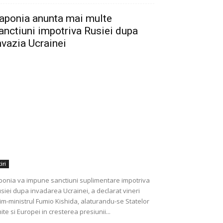
aponia anunta mai multe
anctiuni impotriva Rusiei dupa
nvazia Ucrainei
iri
ponia va impune sanctiuni suplimentare impotriva
siei dupa invadarea Ucrainei, a declarat vineri
im-ministrul Fumio Kishida, alaturandu-se Statelor
ite si Europei in cresterea presiunii...