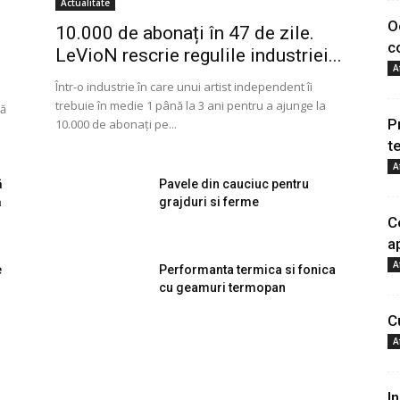
Actualitate
O
10.000 de abonați în 47 de zile.
c
LeVioN rescrie regulile industriei...
A
Într-o industrie în care unui artist independent îi
trebuie în medie 1 până la 3 ani pentru a ajunge la
bă
P
10.000 de abonați pe...
t
A
ă
Pavele din cauciuc pentru
ă
grajduri si ferme
C
a
A
e
Performanta termica si fonica
cu geamuri termopan
C
A
I