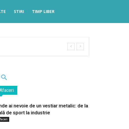
ATE
STIRI
TIMP LIBER
Afaceri
nde ai nevoie de un vestiar metalic: de la
ală de sport la industrie
faceri