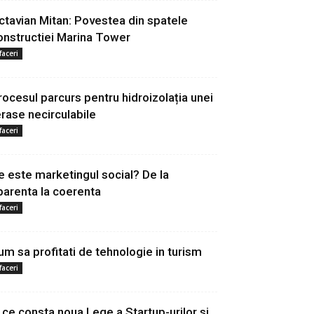
ctavian Mitan: Povestea din spatele
onstructiei Marina Tower
faceri
rocesul parcurs pentru hidroizolația unei
erase necirculabile
faceri
e este marketingul social? De la
parenta la coerenta
faceri
um sa profitati de tehnologie in turism
faceri
n ce consta noua Lege a Startup-urilor si