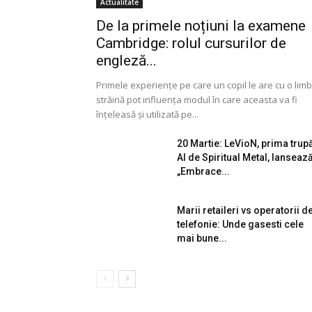
Actualitate
De la primele noțiuni la examene
Cambridge: rolul cursurilor de
engleză...
Primele experiențe pe care un copil le are cu o lim
străină pot influența modul în care aceasta va fi
înțeleasă și utilizată pe...
20 Martie: LeVioN, prima trup
AI de Spiritual Metal, lanseaz
„Embrace...
Marii retaileri vs operatorii d
telefonie: Unde gasesti cele
mai bune...