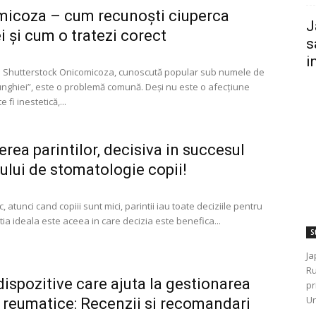
icoza – cum recunoști ciuperca
J
i și cum o tratezi corect
s
i
: Shutterstock Onicomicoza, cunoscută popular sub numele de
unghiei”, este o problemă comună. Deși nu este o afecțiune
 fi inestetică,...
erea parintilor, decisiva in succesul
iului de stomatologie copii!
c, atunci cand copiii sunt mici, parintii iau toate deciziile pentru
uatia ideala este aceea in care decizia este benefica...
St
Ja
Ru
dispozitive care ajuta la gestionarea
pr
Un
i reumatice: Recenzii si recomandari