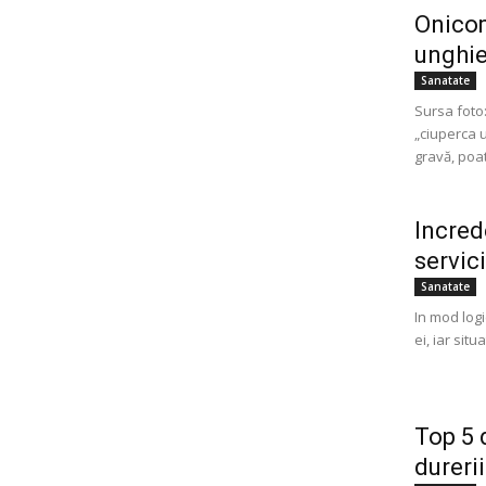
Onicom
unghie
Sanatate
Sursa foto
„ciuperca 
gravă, poate
Incred
servic
Sanatate
In mod logi
ei, iar sit
Top 5 
dureri