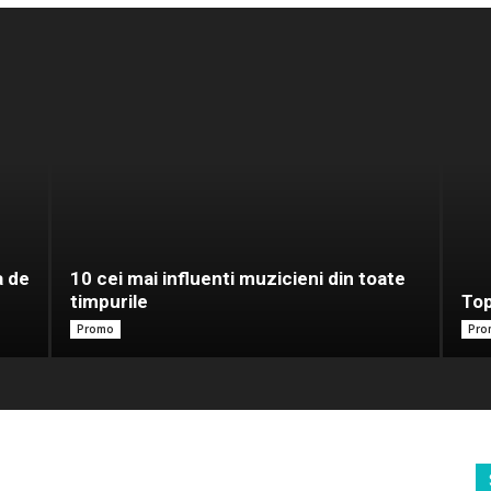
a de
10 cei mai influenti muzicieni din toate
timpurile
Top
Promo
Pro