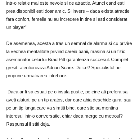
intr-o relatie mai este nevoie si de atractie. Atunci cand esti
prea disponibil esti doar amic. Si invers – daca exista atractie
fara confort, femeile nu au incredere in tine si esti considerat
un player”.
De asemenea, acesta a tras un semnal de alarma si cu privire
la vechea mentalitate privind careia banii, masina si un fizic
asemanator celui lui Brad Pitt garanteaza succesul. Complet
gresit, atentioneaza Adrian Soare. De ce? Specialistul ne
propune urmatoarea intrebare.
Daca ar fi sa esuati pe o insula pustie, pe cine ati prefera sa
aveti alaturi, pe un tip aratos, dar care abia deschide gura, sau
pe un tip langa care va simtiti bine, care stie sa mentina
interesul intr-o conversatie, chiar daca merge cu metroul?
Raspunsul il stiti deja.