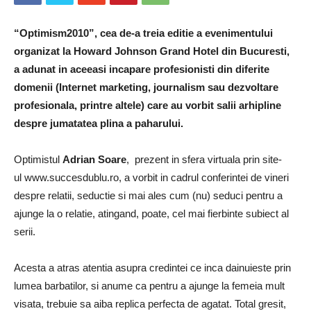
“Optimism2010”, cea de-a treia editie a evenimentului
organizat la Howard Johnson Grand Hotel din Bucuresti,
a adunat in aceeasi incapare profesionisti din diferite
domenii (Internet marketing, journalism sau dezvoltare
profesionala, printre altele) care au vorbit salii arhipline
despre jumatatea plina a paharului.
Optimistul
Adrian Soare
, prezent in sfera virtuala prin site-
ul www.succesdublu.ro, a vorbit in cadrul conferintei de vineri
despre relatii, seductie si mai ales cum (nu) seduci pentru a
ajunge la o relatie, atingand, poate, cel mai fierbinte subiect al
serii.
Acesta a atras atentia asupra credintei ce inca dainuieste prin
lumea barbatilor, si anume ca pentru a ajunge la femeia mult
visata, trebuie sa aiba replica perfecta de agatat. Total gresit,