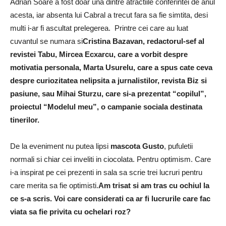
Adrian Soare a fost doar una dintre atractiile conferintei de anul
acesta, iar absenta lui Cabral a trecut fara sa fie simtita, desi
multi i-ar fi ascultat prelegerea. Printre cei care au luat
cuvantul se numara si
Cristina Bazavan, redactorul-sef al
revistei Tabu, Mircea Ecxarcu, care a vorbit despre
motivatia personala, Marta Usurelu, care a spus cate ceva
despre curiozitatea nelipsita a jurnalistilor, revista Biz si
pasiune, sau Mihai Sturzu, care si-a prezentat “copilul”,
proiectul “Modelul meu”, o campanie sociala destinata
tinerilor.
De la eveniment nu putea lipsi
mascota Gusto
, pufuletii
normali si chiar cei inveliti in ciocolata. Pentru optimism. Care
i-a inspirat pe cei prezenti in sala sa scrie trei lucruri pentru
care merita sa fie optimisti.
Am trisat si am tras cu ochiul la
ce s-a scris. Voi care considerati ca ar fi lucrurile care fac
viata sa fie privita cu ochelari roz?